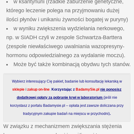
w ksantynurii (rzadkie zaburzenie genetyczne,
którego leczenie polega na przyjmowaniu dużej
ilości płynów i unikaniu żywności bogatej w puryny)
w wyniku zwiększenia wydzielania nerkowego,
np. w SIADH czyli w zespole Schwartza-Barttera
(zespole niewłaściwego uwalniania wazopresyny-
hormonu odpowiedzialnego za wydalanie moczu).
Może być także kombinacją obydwu tych stanów.
Wybierz interesujący Cię pakiet, badanie lub konsultację lekarską w
sklepie
i
zakup on-line
.
Korzystając z
BadamySie.pl
nie ponosisz
dodatkowej opłaty za pobranie krwi w laboratorium
(jeśli nie
korzystasz z portalu Badamysie.pl – opłata jest zawsze doliczana przy
tradycyjnym zakupie badań na miejscu w przychodni)
.
W związku z mechanizmem zwiększania stężenia