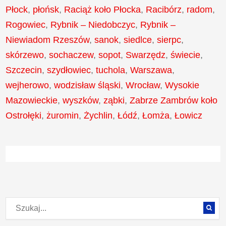
Płock
,
płońsk
,
Raciąż koło Płocka
,
Racibórz
,
radom
,
Rogowiec
,
Rybnik – Niedobczyc
,
Rybnik –
Niewiadom Rzeszów
,
sanok
,
siedlce
,
sierpc
,
skórzewo
,
sochaczew
,
sopot
,
Swarzędz
,
świecie
,
Szczecin
,
szydłowiec
,
tuchola
,
Warszawa
,
wejherowo
,
wodzisław śląski
,
Wrocław
,
Wysokie
Mazowieckie
,
wyszków
,
ząbki
,
Zabrze Zambrów koło
Ostrołęki
,
żuromin
,
Żychlin
,
Łódź
,
Łomża
,
Łowicz