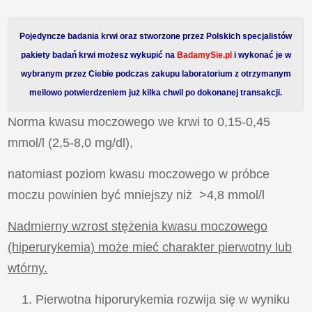
Pojedyncze badania krwi oraz stworzone przez Polskich specjalistów
pakiety badań krwi możesz wykupić na
BadamySie.pl
i wykonać je w
wybranym przez Ciebie podczas zakupu laboratorium z otrzymanym
meilowo potwierdzeniem już kilka chwil po dokonanej transakcji.
Norma kwasu moczowego we krwi to 0,15-0,45
mmol/l (2,5-8,0 mg/dl),
natomiast poziom kwasu moczowego w próbce
moczu powinien być mniejszy niż >4,8 mmol/l
Nadmierny wzrost stężenia kwasu moczowego
(hiperurykemia) może mieć charakter pierwotny lub
wtórny.
Pierwotna hiporurykemia rozwija się w wyniku