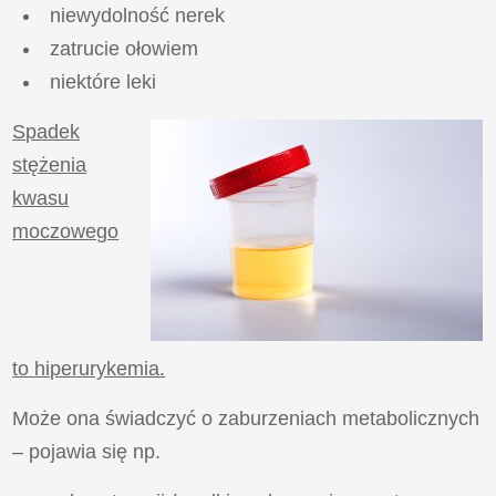
niewydolność nerek
zatrucie ołowiem
niektóre leki
Spadek
stężenia
kwasu
moczowego
to hiperurykemia.
Może ona świadczyć o zaburzeniach metabolicznych
– pojawia się np.