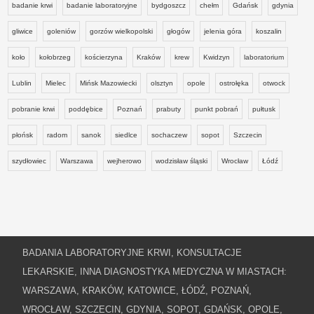
badanie krwi
badanie laboratoryjne
bydgoszcz
chełm
Gdańsk
gdynia
gliwice
goleniów
gorzów wielkopolski
głogów
jelenia góra
koszalin
koło
kołobrzeg
kościerzyna
Kraków
krew
Kwidzyn
laboratorium
Lublin
Mielec
Mińsk Mazowiecki
olsztyn
opole
ostrołęka
otwock
pobranie krwi
poddębice
Poznań
prabuty
punkt pobrań
pułtusk
płońsk
radom
sanok
siedlce
sochaczew
sopot
Szczecin
szydłowiec
Warszawa
wejherowo
wodzisław śląski
Wrocław
Łódź
BADANIA LABORATORYJNE KRWI, KONSULTACJE
LEKARSKIE, INNA DIAGNOSTYKA MEDYCZNA W MIASTACH:
WARSZAWA, KRAKÓW, KATOWICE, ŁÓDŹ, POZNAŃ,
WROCŁAW, SZCZECIN, GDYNIA, SOPOT, GDAŃSK, OPOLE,