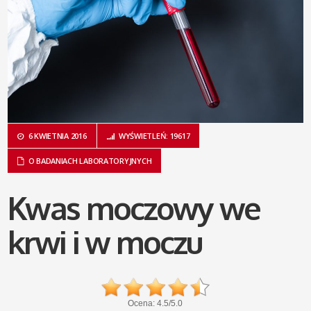
6 KWIETNIA 2016
WYŚWIETLEŃ: 19617
O BADANIACH LABORATORYJNYCH
Kwas moczowy we
krwi i w moczu
Ocena:
4.5
/
5.0