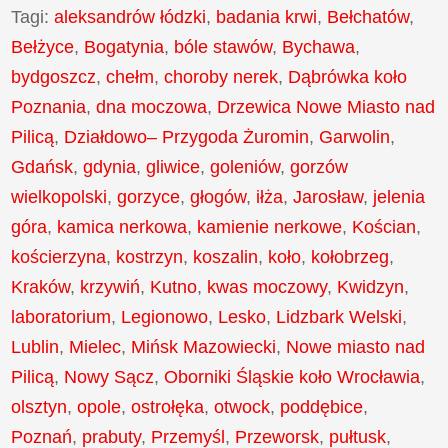
Tagi:
aleksandrów łódzki
,
badania krwi
,
Bełchatów
,
Bełżyce
,
Bogatynia
,
bóle stawów
,
Bychawa
,
bydgoszcz
,
chełm
,
choroby nerek
,
Dąbrówka koło
Poznania
,
dna moczowa
,
Drzewica Nowe Miasto nad
Pilicą
,
Działdowo– Przygoda Żuromin
,
Garwolin
,
Gdańsk
,
gdynia
,
gliwice
,
goleniów
,
gorzów
wielkopolski
,
gorzyce
,
głogów
,
iłża
,
Jarosław
,
jelenia
góra
,
kamica nerkowa
,
kamienie nerkowe
,
Kościan
,
kościerzyna
,
kostrzyn
,
koszalin
,
koło
,
kołobrzeg
,
Kraków
,
krzywiń
,
Kutno
,
kwas moczowy
,
Kwidzyn
,
laboratorium
,
Legionowo
,
Lesko
,
Lidzbark Welski
,
Lublin
,
Mielec
,
Mińsk Mazowiecki
,
Nowe miasto nad
Pilicą
,
Nowy Sącz
,
Oborniki Śląskie koło Wrocławia
,
olsztyn
,
opole
,
ostrołęka
,
otwock
,
poddębice
,
Poznań
,
prabuty
,
Przemyśl
,
Przeworsk
,
pułtusk
,