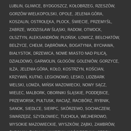
LUBLIN, GLIWICE, BYDGOSZCZ, KOŁOBRZEG, RZESZÓW,
GORZÓW WIELKOPOLSKI, OPOLE, JELENIA GÓRA,
KOSZALIN, OSTROŁĘKA, PŁOCK, ŚWIECIE, PRZEMYŚL,
ZABRZE, WODZISŁAW ŚLĄSKI, RADOM, OTWOCK,
OLSZTYN, ALEKSANDRÓW, PŁOŃSK, ŁOWICZ, BEŁCHATÓW,
BEŁŻYCE, CHEŁM, DĄBRÓWKA, BOGATYNIA, BYCHAWA,
BIAŁYSTOK, DRZEWICA, NOWE MIASTO NAD PILICĄ,
DZIAŁDOWO, GARWOLIN, GŁOGÓW, GOLENIÓW, GORZYCE,
IŁŻA, JELENIA GÓRA, KOŁO, KOSTRZYN, KOŚCIAN,
KRZYWIŃ, KUTNO, LEGIONOWO, LESKO, LIDZBARK
WELSKI, ŁOMŻA, MIŃSK MAZOWIECKI, NOWY SĄCZ,
MIELEC, MALBORK, OBORNIKI ŚLĄSKIE, PODDĘBICE,
PRZEWORSK, PUŁTUSK, RACIĄŻ, RACIBÓRZ, RYBNIK,
SANOK, SIEDLCE, SIERPC, SKÓRZEWO, SOCHACZEW,
SWARZĘDZ, SZYDŁOWIEC, TUCHOLA, WEJHEROWO,
WYSOKIE MAZOWIECKIE, WYSZKÓW, ZĄBKI, ZAMBRÓW,