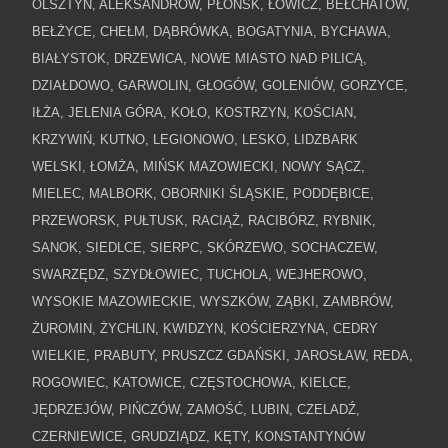
OLSZTYN, ALEKSANDRÓW, PŁOŃSK, ŁOWICZ, BEŁCHATÓW,
BEŁŻYCE, CHEŁM, DĄBRÓWKA, BOGATYNIA, BYCHAWA,
To będzie włoski
BIAŁYSTOK, DRZEWICA, NOWE MIASTO NAD PILICĄ,
DZIAŁDOWO, GARWOLIN, GŁOGÓW, GOLENIÓW, GORZYCE,
scenariusz?
IŁŻA, JELENIA GÓRA, KOŁO, KOSTRZYN, KOŚCIAN,
KRZYWIŃ, KUTNO, LEGIONOWO, LESKO, LIDZBARK
WELSKI, ŁOMŻA, MIŃSK MAZOWIECKI, NOWY SĄCZ,
MIELEC, MALBORK, OBORNIKI ŚLĄSKIE, PODDĘBICE,
PRZEWORSK, PUŁTUSK, RACIĄŻ, RACIBÓRZ, RYBNIK,
SANOK, SIEDLCE, SIERPC, SKÓRZEWO, SOCHACZEW,
SWARZĘDZ, SZYDŁOWIEC, TUCHOLA, WEJHEROWO,
WYSOKIE MAZOWIECKIE, WYSZKÓW, ZĄBKI, ZAMBRÓW,
ŻUROMIN, ŻYCHLIN, KWIDZYN, KOŚCIERZYNA, CEDRY
WIELKIE, PRABUTY, PRUSZCZ GDAŃSKI, JAROSŁAW, REDA,
ROGOWIEC, KATOWICE, CZĘSTOCHOWA, KIELCE,
JĘDRZEJÓW, PIŃCZÓW, ZAMOŚĆ, LUBIN, CZELADŹ,
CZERNIEWICE, GRUDZIĄDZ, KĘTY, KONSTANTYNÓW