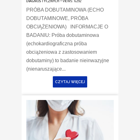
DIAGNOSTYCZNYCH
•
VIEWS: 6292
PRÓBA DOBUTAMINOWA (ECHO
DOBUTAMINOWE, PRÓBA
OBCIĄŻENIOWA) INFORMACJE O
BADANIU: Próba dobutaminowa
(echokardiograficzna próba
obciążeniowa z zastosowaniem
dobutaminy) to badanie nieinwazyjne
(nienaruszające...
CZYTAJ WIĘCEJ