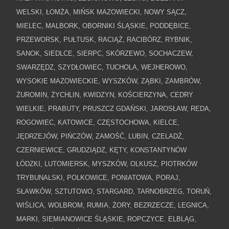
WELSKI, ŁOMŻA, MIŃSK MAZOWIECKI, NOWY SĄCZ,
MIELEC, MALBORK, OBORNIKI ŚLĄSKIE, PODDĘBICE,
PRZEWORSK, PUŁTUSK, RACIĄŻ, RACIBÓRZ, RYBNIK,
SANOK, SIEDLCE, SIERPC, SKÓRZEWO, SOCHACZEW,
SWARZĘDZ, SZYDŁOWIEC, TUCHOLA, WEJHEROWO,
WYSOKIE MAZOWIECKIE, WYSZKÓW, ZĄBKI, ZAMBRÓW,
ŻUROMIN, ŻYCHLIN, KWIDZYN, KOŚCIERZYNA, CEDRY
WIELKIE, PRABUTY, PRUSZCZ GDAŃSKI, JAROSŁAW, REDA,
ROGOWIEC, KATOWICE, CZĘSTOCHOWA, KIELCE,
JĘDRZEJÓW, PIŃCZÓW, ZAMOŚĆ, LUBIN, CZELADŹ,
CZERNIEWICE, GRUDZIĄDZ, KĘTY, KONSTANTYNÓW
ŁÓDZKI, LUTOMIERSK, MYSZKÓW, OLKUSZ, PIOTRKÓW
TRYBUNALSKI, POLKOWICE, PONIATOWA, PORAJ,
SŁAWKÓW, SZTUTOWO, STARGARD, TARNOBRZEG, TORUŃ,
WIŚLICA, WOLBROM, RUMIA, ŻORY, BEZRZECZE, LEGNICA,
MARKI, SIEMIANOWICE ŚLĄSKIE, ROPCZYCE. ELBLĄG,