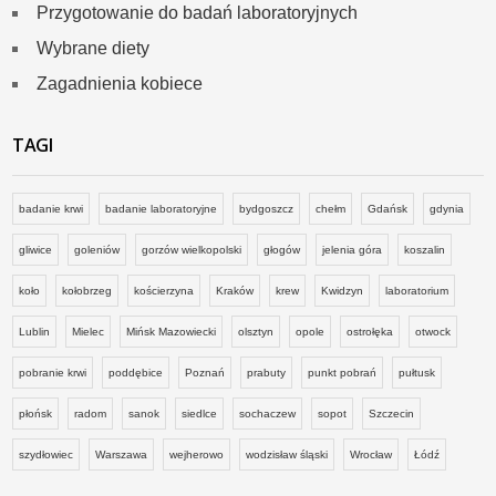
Przygotowanie do badań laboratoryjnych
Wybrane diety
Zagadnienia kobiece
TAGI
badanie krwi
badanie laboratoryjne
bydgoszcz
chełm
Gdańsk
gdynia
gliwice
goleniów
gorzów wielkopolski
głogów
jelenia góra
koszalin
koło
kołobrzeg
kościerzyna
Kraków
krew
Kwidzyn
laboratorium
Lublin
Mielec
Mińsk Mazowiecki
olsztyn
opole
ostrołęka
otwock
pobranie krwi
poddębice
Poznań
prabuty
punkt pobrań
pułtusk
płońsk
radom
sanok
siedlce
sochaczew
sopot
Szczecin
szydłowiec
Warszawa
wejherowo
wodzisław śląski
Wrocław
Łódź