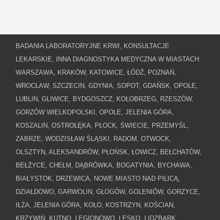
BADANIA LABORATORYJNE KRWI, KONSULTACJE
LEKARSKIE, INNA DIAGNOSTYKA MEDYCZNA W MIASTACH:
WARSZAWA, KRAKÓW, KATOWICE, ŁÓDŹ, POZNAŃ,
WROCŁAW, SZCZECIN, GDYNIA, SOPOT, GDAŃSK, OPOLE,
LUBLIN, GLIWICE, BYDGOSZCZ, KOŁOBRZEG, RZESZÓW,
GORZÓW WIELKOPOLSKI, OPOLE, JELENIA GÓRA,
KOSZALIN, OSTROŁĘKA, PŁOCK, ŚWIECIE, PRZEMYŚL,
ZABRZE, WODZISŁAW ŚLĄSKI, RADOM, OTWOCK,
OLSZTYN, ALEKSANDRÓW, PŁOŃSK, ŁOWICZ, BEŁCHATÓW,
BEŁŻYCE, CHEŁM, DĄBRÓWKA, BOGATYNIA, BYCHAWA,
BIAŁYSTOK, DRZEWICA, NOWE MIASTO NAD PILICĄ,
DZIAŁDOWO, GARWOLIN, GŁOGÓW, GOLENIÓW, GORZYCE,
IŁŻA, JELENIA GÓRA, KOŁO, KOSTRZYN, KOŚCIAN,
KRZYWIŃ, KUTNO, LEGIONOWO, LESKO, LIDZBARK