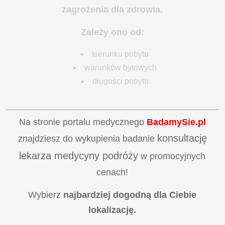
zagrożenia dla zdrowia.
Zależy ono od:
kierunku pobytu
warunków bytowych
długości pobytu
Na stronie portalu medycznego
BadamySie.pl
konsultację
znajdziesz do wykupienia badanie
lekarza medycyny podróży
w promocyjnych
cenach!
Wybierz
najbardziej dogodną dla Ciebie
lokalizację.