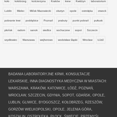
koło
kołobrzeg
kościerzyna
Kraków
krew
Kwidzyn
laboratorium
Lublin
Mielec
Mińsk Mazowiecki
olsztyn
opole
ostrołęka
otwock
pobranie krwi
poddębice
Poznań
prabuty
punkt pobrań
pułtusk
płońsk
radom
sanok
siedlce
sochaczew
sopot
Szczecin
szydłowiec
Warszawa
wejherowo
wodzisław śląski
Wrocław
Łódź
BADANIA LABORATORYJNE KRWI, KONSULTACJE
LEKARSKIE, INNA DIAGNOSTYKA MEDYCZNA W MIASTACH:
WARSZAWA, KRAKÓW, KATOWICE, ŁÓDŹ, POZNAŃ,
WROCŁAW, SZCZECIN, GDYNIA, SOPOT, GDAŃSK, OPOLE,
LUBLIN, GLIWICE, BYDGOSZCZ, KOŁOBRZEG, RZESZÓW,
GORZÓW WIELKOPOLSKI, OPOLE, JELENIA GÓRA,
KOSZALIN, OSTROŁĘKA, PŁOCK, ŚWIECIE, PRZEMYŚL,