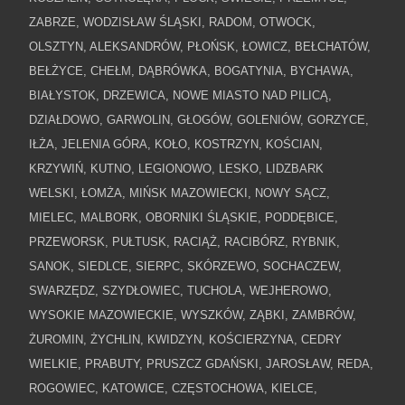
ZABRZE, WODZISŁAW ŚLĄSKI, RADOM, OTWOCK,
OLSZTYN, ALEKSANDRÓW, PŁOŃSK, ŁOWICZ, BEŁCHATÓW,
BEŁŻYCE, CHEŁM, DĄBRÓWKA, BOGATYNIA, BYCHAWA,
BIAŁYSTOK, DRZEWICA, NOWE MIASTO NAD PILICĄ,
DZIAŁDOWO, GARWOLIN, GŁOGÓW, GOLENIÓW, GORZYCE,
IŁŻA, JELENIA GÓRA, KOŁO, KOSTRZYN, KOŚCIAN,
KRZYWIŃ, KUTNO, LEGIONOWO, LESKO, LIDZBARK
WELSKI, ŁOMŻA, MIŃSK MAZOWIECKI, NOWY SĄCZ,
MIELEC, MALBORK, OBORNIKI ŚLĄSKIE, PODDĘBICE,
PRZEWORSK, PUŁTUSK, RACIĄŻ, RACIBÓRZ, RYBNIK,
SANOK, SIEDLCE, SIERPC, SKÓRZEWO, SOCHACZEW,
SWARZĘDZ, SZYDŁOWIEC, TUCHOLA, WEJHEROWO,
WYSOKIE MAZOWIECKIE, WYSZKÓW, ZĄBKI, ZAMBRÓW,
ŻUROMIN, ŻYCHLIN, KWIDZYN, KOŚCIERZYNA, CEDRY
WIELKIE, PRABUTY, PRUSZCZ GDAŃSKI, JAROSŁAW, REDA,
ROGOWIEC, KATOWICE, CZĘSTOCHOWA, KIELCE,