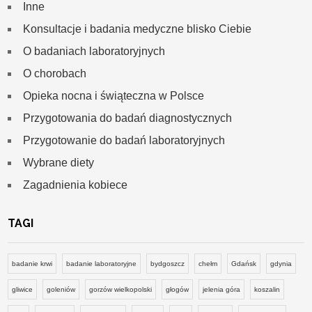
Inne
Konsultacje i badania medyczne blisko Ciebie
O badaniach laboratoryjnych
O chorobach
Opieka nocna i świąteczna w Polsce
Przygotowania do badań diagnostycznych
Przygotowanie do badań laboratoryjnych
Wybrane diety
Zagadnienia kobiece
TAGI
badanie krwi
badanie laboratoryjne
bydgoszcz
chełm
Gdańsk
gdynia
gliwice
goleniów
gorzów wielkopolski
głogów
jelenia góra
koszalin