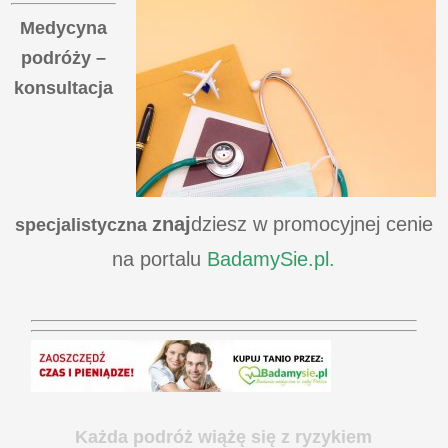
Medycyna
podróży –
konsultacja
znaj
dziesz w promocyjnej cenie
specjalistyczna
na portalu
BadamySie.pl
.
Każda podróż wiążę się z ryzykiem