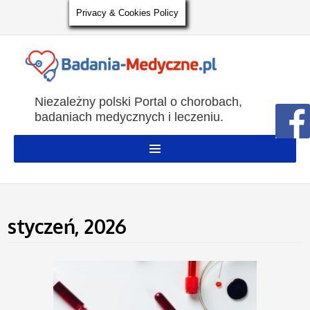
Privacy & Cookies Policy
Niezależny polski Portal o chorobach,
badaniach medycznych i leczeniu.
styczeń, 2026