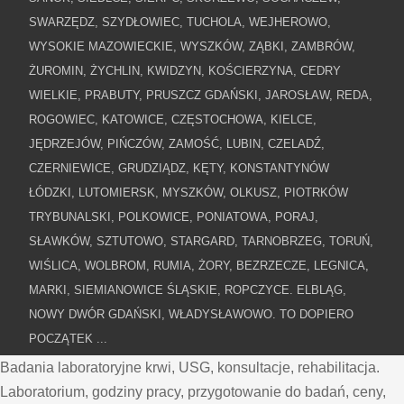
SWARZĘDZ, SZYDŁOWIEC, TUCHOLA, WEJHEROWO,
WYSOKIE MAZOWIECKIE, WYSZKÓW, ZĄBKI, ZAMBRÓW,
ŻUROMIN, ŻYCHLIN, KWIDZYN, KOŚCIERZYNA, CEDRY
WIELKIE, PRABUTY, PRUSZCZ GDAŃSKI, JAROSŁAW, REDA,
ROGOWIEC, KATOWICE, CZĘSTOCHOWA, KIELCE,
JĘDRZEJÓW, PIŃCZÓW, ZAMOŚĆ, LUBIN, CZELADŹ,
CZERNIEWICE, GRUDZIĄDZ, KĘTY, KONSTANTYNÓW
ŁÓDZKI, LUTOMIERSK, MYSZKÓW, OLKUSZ, PIOTRKÓW
TRYBUNALSKI, POLKOWICE, PONIATOWA, PORAJ,
SŁAWKÓW, SZTUTOWO, STARGARD, TARNOBRZEG, TORUŃ,
WIŚLICA, WOLBROM, RUMIA, ŻORY, BEZRZECZE, LEGNICA,
MARKI, SIEMIANOWICE ŚLĄSKIE, ROPCZYCE. ELBLĄG,
NOWY DWÓR GDAŃSKI, WŁADYSŁAWOWO. TO DOPIERO
POCZĄTEK ...
Badania laboratoryjne krwi, USG, konsultacje, rehabilitacja.
Laboratorium, godziny pracy, przygotowanie do badań, ceny,