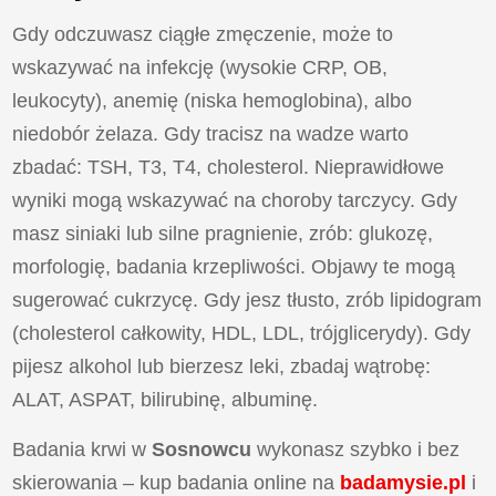
Gdy odczuwasz ciągłe zmęczenie, może to
wskazywać na infekcję (wysokie CRP, OB,
leukocyty), anemię (niska hemoglobina), albo
niedobór żelaza. Gdy tracisz na wadze warto
zbadać: TSH, T3, T4, cholesterol. Nieprawidłowe
wyniki mogą wskazywać na choroby tarczycy. Gdy
masz siniaki lub silne pragnienie, zrób: glukozę,
morfologię, badania krzepliwości. Objawy te mogą
sugerować cukrzycę. Gdy jesz tłusto, zrób lipidogram
(cholesterol całkowity, HDL, LDL, trójglicerydy). Gdy
pijesz alkohol lub bierzesz leki, zbadaj wątrobę:
ALAT, ASPAT, bilirubinę, albuminę.
Badania krwi w
Sosnowcu
wykonasz szybko i bez
skierowania – kup badania online na
badamysie.pl
i