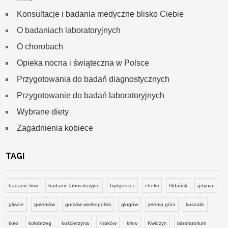
Konsultacje i badania medyczne blisko Ciebie
O badaniach laboratoryjnych
O chorobach
Opieka nocna i świąteczna w Polsce
Przygotowania do badań diagnostycznych
Przygotowanie do badań laboratoryjnych
Wybrane diety
Zagadnienia kobiece
TAGI
badanie krwi
badanie laboratoryjne
bydgoszcz
chełm
Gdańsk
gdynia
gliwice
goleniów
gorzów wielkopolski
głogów
jelenia góra
koszalin
koło
kołobrzeg
kościerzyna
Kraków
krew
Kwidzyn
laboratorium