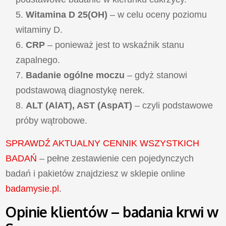
Witamina D 25(OH)
– w celu oceny poziomu
witaminy D.
CRP
– ponieważ jest to wskaźnik stanu
zapalnego.
Badanie ogólne moczu
– gdyż stanowi
podstawową diagnostykę nerek.
ALT (AlAT), AST (AspAT)
– czyli podstawowe
próby wątrobowe.
SPRAWDŹ AKTUALNY CENNIK WSZYSTKICH
BADAŃ
– pełne zestawienie cen pojedynczych
badań i pakietów znajdziesz w sklepie online
badamysie.pl
.
Opinie klientów – badania krwi w