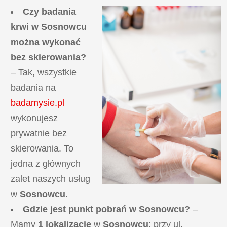
Czy badania
krwi w Sosnowcu
można wykonać
bez skierowania?
– Tak, wszystkie
badania na
badamysie.pl
wykonujesz
prywatnie bez
skierowania. To
jedna z głównych
zalet naszych usług
w
Sosnowcu
.
Gdzie jest punkt pobrań w Sosnowcu?
–
Mamy
1 lokalizację
w
Sosnowcu
: przy ul.