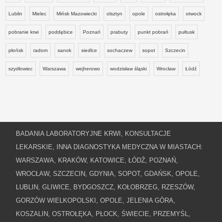
Lublin
Mielec
Mińsk Mazowiecki
olsztyn
opole
ostrołęka
otwock
pobranie krwi
poddębice
Poznań
prabuty
punkt pobrań
pułtusk
płońsk
radom
sanok
siedlce
sochaczew
sopot
Szczecin
szydłowiec
Warszawa
wejherowo
wodzisław śląski
Wrocław
Łódź
BADANIA LABORATORYJNE KRWI, KONSULTACJE
LEKARSKIE, INNA DIAGNOSTYKA MEDYCZNA W MIASTACH:
WARSZAWA, KRAKÓW, KATOWICE, ŁÓDŹ, POZNAŃ,
WROCŁAW, SZCZECIN, GDYNIA, SOPOT, GDAŃSK, OPOLE,
LUBLIN, GLIWICE, BYDGOSZCZ, KOŁOBRZEG, RZESZÓW,
GORZÓW WIELKOPOLSKI, OPOLE, JELENIA GÓRA,
KOSZALIN, OSTROŁĘKA, PŁOCK, ŚWIECIE, PRZEMYŚL,