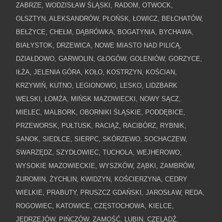
ZABRZE, WODZISŁAW ŚLĄSKI, RADOM, OTWOCK,
OLSZTYN, ALEKSANDRÓW, PŁOŃSK, ŁOWICZ, BEŁCHATÓW,
BEŁŻYCE, CHEŁM, DĄBRÓWKA, BOGATYNIA, BYCHAWA,
BIAŁYSTOK, DRZEWICA, NOWE MIASTO NAD PILICĄ,
DZIAŁDOWO, GARWOLIN, GŁOGÓW, GOLENIÓW, GORZYCE,
IŁŻA, JELENIA GÓRA, KOŁO, KOSTRZYN, KOŚCIAN,
KRZYWIŃ, KUTNO, LEGIONOWO, LESKO, LIDZBARK
WELSKI, ŁOMŻA, MIŃSK MAZOWIECKI, NOWY SĄCZ,
MIELEC, MALBORK, OBORNIKI ŚLĄSKIE, PODDĘBICE,
PRZEWORSK, PUŁTUSK, RACIĄŻ, RACIBÓRZ, RYBNIK,
SANOK, SIEDLCE, SIERPC, SKÓRZEWO, SOCHACZEW,
SWARZĘDZ, SZYDŁOWIEC, TUCHOLA, WEJHEROWO,
WYSOKIE MAZOWIECKIE, WYSZKÓW, ZĄBKI, ZAMBRÓW,
ŻUROMIN, ŻYCHLIN, KWIDZYN, KOŚCIERZYNA, CEDRY
WIELKIE, PRABUTY, PRUSZCZ GDAŃSKI, JAROSŁAW, REDA,
ROGOWIEC, KATOWICE, CZĘSTOCHOWA, KIELCE,
JĘDRZEJÓW, PIŃCZÓW, ZAMOŚĆ, LUBIN, CZELADŹ,