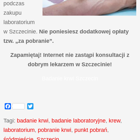
podczas
zakupu
laboratorium
w Szczecinie.
Nie poniesiesz dodatkowej opłaty
tzw. „za pobranie”.
Zapamiętaj! Internet nie zastąpi konsultacji z
dobrym lekarzem w Szczecinie!
Badanie krwi Szczecin
Facebook
Twitter
Tagi:
badanie krwi
,
badanie laboratoryjne
,
krew
,
laboratorium
,
pobranie krwi
,
punkt pobrań
,
śródmieście
,
Szczecin