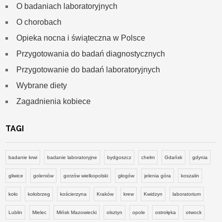
O badaniach laboratoryjnych
O chorobach
Opieka nocna i świąteczna w Polsce
Przygotowania do badań diagnostycznych
Przygotowanie do badań laboratoryjnych
Wybrane diety
Zagadnienia kobiece
TAGI
badanie krwi
badanie laboratoryjne
bydgoszcz
chełm
Gdańsk
gdynia
gliwice
goleniów
gorzów wielkopolski
głogów
jelenia góra
koszalin
koło
kołobrzeg
kościerzyna
Kraków
krew
Kwidzyn
laboratorium
Lublin
Mielec
Mińsk Mazowiecki
olsztyn
opole
ostrołęka
otwock