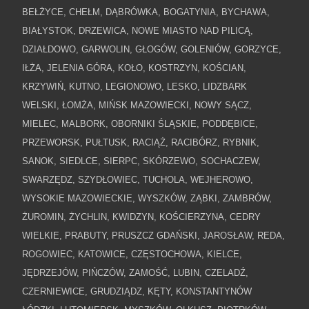
BEŁŻYCE, CHEŁM, DĄBRÓWKA, BOGATYNIA, BYCHAWA,
BIAŁYSTOK, DRZEWICA, NOWE MIASTO NAD PILICĄ,
DZIAŁDOWO, GARWOLIN, GŁOGÓW, GOLENIÓW, GORZYCE,
IŁŻA, JELENIA GÓRA, KOŁO, KOSTRZYN, KOŚCIAN,
KRZYWIŃ, KUTNO, LEGIONOWO, LESKO, LIDZBARK
WELSKI, ŁOMŻA, MIŃSK MAZOWIECKI, NOWY SĄCZ,
MIELEC, MALBORK, OBORNIKI ŚLĄSKIE, PODDĘBICE,
PRZEWORSK, PUŁTUSK, RACIĄŻ, RACIBÓRZ, RYBNIK,
SANOK, SIEDLCE, SIERPC, SKÓRZEWO, SOCHACZEW,
SWARZĘDZ, SZYDŁOWIEC, TUCHOLA, WEJHEROWO,
WYSOKIE MAZOWIECKIE, WYSZKÓW, ZĄBKI, ZAMBRÓW,
ŻUROMIN, ŻYCHLIN, KWIDZYN, KOŚCIERZYNA, CEDRY
WIELKIE, PRABUTY, PRUSZCZ GDAŃSKI, JAROSŁAW, REDA,
ROGOWIEC, KATOWICE, CZĘSTOCHOWA, KIELCE,
JĘDRZEJÓW, PIŃCZÓW, ZAMOŚĆ, LUBIN, CZELADŹ,
CZERNIEWICE, GRUDZIĄDZ, KĘTY, KONSTANTYNÓW