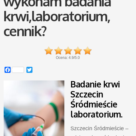
wykonam badania
krwi,laboratorium,
cennik?
Ocena:
4.9
/
5.0
Facebook
Twitter
Badanie krwi
Szczecin
Śródmieście
laboratorium.
Szczecin Śródmieście –