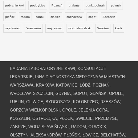
pobranie krwi
poddębice
Poznań
prabuty
punkt pobrań
pułtusk
płońsk
radom
sanok
siedlce
sochaczew
sopot
Szczecin
szydłowiec
Warszawa
wejherowo
wodzisław śląski
Wrocław
Łódź
BADANIA LABORATORYJNE KRWI, KONSULTACJE
LEKARSKIE, INNA DIAGNOSTYKA MEDYCZNA W MIASTACH:
WARSZAWA, KRAKÓW, KATOWICE, ŁÓDŹ, POZNAŃ,
WROCŁAW, SZCZECIN, GDYNIA, SOPOT, GDAŃSK, OPOLE,
LUBLIN, GLIWICE, BYDGOSZCZ, KOŁOBRZEG, RZESZÓW,
GORZÓW WIELKOPOLSKI, OPOLE, JELENIA GÓRA,
KOSZALIN, OSTROŁĘKA, PŁOCK, ŚWIECIE, PRZEMYŚL,
ZABRZE, WODZISŁAW ŚLĄSKI, RADOM, OTWOCK,
OLSZTYN, ALEKSANDRÓW, PŁOŃSK, ŁOWICZ, BEŁCHATÓW,