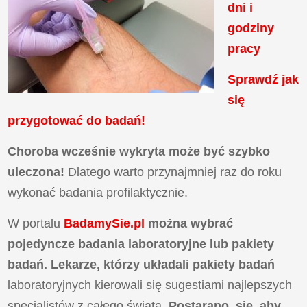
dni i
godziny
pracy
Sprawdź jak
się
przygotować do badań!
Choroba wcześnie wykryta może być szybko
uleczona!
Dlatego warto przynajmniej raz do roku
wykonać badania profilaktycznie.
W portalu
BadamySie.pl
można wybrać
pojedyncze badania laboratoryjne lub pakiety
badań. Lekarze, którzy układali
pakiety badań
laboratoryjnych kierowali się sugestiami najlepszych
specjalistów z całego świata.
Postarano się, aby