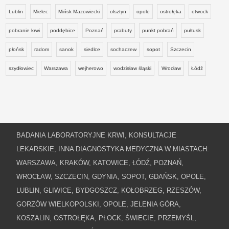
Lublin
Mielec
Mińsk Mazowiecki
olsztyn
opole
ostrołęka
otwock
pobranie krwi
poddębice
Poznań
prabuty
punkt pobrań
pułtusk
płońsk
radom
sanok
siedlce
sochaczew
sopot
Szczecin
szydłowiec
Warszawa
wejherowo
wodzisław śląski
Wrocław
Łódź
BADANIA LABORATORYJNE KRWI, KONSULTACJE
LEKARSKIE, INNA DIAGNOSTYKA MEDYCZNA W MIASTACH:
WARSZAWA, KRAKÓW, KATOWICE, ŁÓDŹ, POZNAŃ,
WROCŁAW, SZCZECIN, GDYNIA, SOPOT, GDAŃSK, OPOLE,
LUBLIN, GLIWICE, BYDGOSZCZ, KOŁOBRZEG, RZESZÓW,
GORZÓW WIELKOPOLSKI, OPOLE, JELENIA GÓRA,
KOSZALIN, OSTROŁĘKA, PŁOCK, ŚWIECIE, PRZEMYŚL,