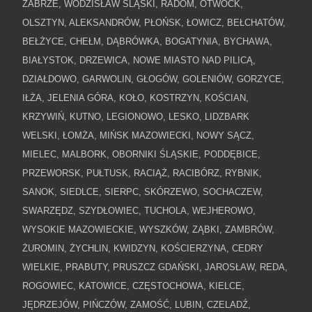
ZABRZE, WODZISŁAW ŚLĄSKI, RADOM, OTWOCK,
OLSZTYN, ALEKSANDRÓW, PŁOŃSK, ŁOWICZ, BEŁCHATÓW,
BEŁŻYCE, CHEŁM, DĄBRÓWKA, BOGATYNIA, BYCHAWA,
BIAŁYSTOK, DRZEWICA, NOWE MIASTO NAD PILICĄ,
DZIAŁDOWO, GARWOLIN, GŁOGÓW, GOLENIÓW, GORZYCE,
IŁŻA, JELENIA GÓRA, KOŁO, KOSTRZYN, KOŚCIAN,
KRZYWIŃ, KUTNO, LEGIONOWO, LESKO, LIDZBARK
WELSKI, ŁOMŻA, MIŃSK MAZOWIECKI, NOWY SĄCZ,
MIELEC, MALBORK, OBORNIKI ŚLĄSKIE, PODDĘBICE,
PRZEWORSK, PUŁTUSK, RACIĄŻ, RACIBÓRZ, RYBNIK,
SANOK, SIEDLCE, SIERPC, SKÓRZEWO, SOCHACZEW,
SWARZĘDZ, SZYDŁOWIEC, TUCHOLA, WEJHEROWO,
WYSOKIE MAZOWIECKIE, WYSZKÓW, ZĄBKI, ZAMBRÓW,
ŻUROMIN, ŻYCHLIN, KWIDZYN, KOŚCIERZYNA, CEDRY
WIELKIE, PRABUTY, PRUSZCZ GDAŃSKI, JAROSŁAW, REDA,
ROGOWIEC, KATOWICE, CZĘSTOCHOWA, KIELCE,
JĘDRZEJÓW, PIŃCZÓW, ZAMOŚĆ, LUBIN, CZELADŹ,