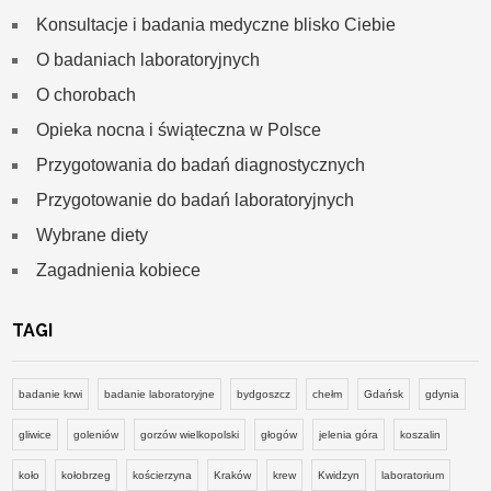
Konsultacje i badania medyczne blisko Ciebie
O badaniach laboratoryjnych
O chorobach
Opieka nocna i świąteczna w Polsce
Przygotowania do badań diagnostycznych
Przygotowanie do badań laboratoryjnych
Wybrane diety
Zagadnienia kobiece
TAGI
badanie krwi
badanie laboratoryjne
bydgoszcz
chełm
Gdańsk
gdynia
gliwice
goleniów
gorzów wielkopolski
głogów
jelenia góra
koszalin
koło
kołobrzeg
kościerzyna
Kraków
krew
Kwidzyn
laboratorium