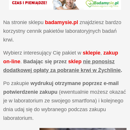
Na stronie sklepu
badamysie.pl
znajdziesz bardzo
korzystny cennik pakietów laboratoryjnych badań
krwi.
Wybierz interesujący Cię pakiet w
sklepie
,
zakup
on-line
.
Badając się przez
sklep
nie ponosisz
dodatkowej opłaty za pobranie krwi w Żychlinie
.
Po zakupie
wydrukuj otrzymane poprzez e-mail
potwierdzenie zakupu
(ewentualnie możesz okazać
je w laboratorium ze swojego smartfona) i kolejnego
dnia udaj się do wybranego podczas zakupu
laboratorium.