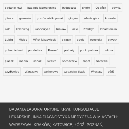
badanie krwi
badanie laboratoryjne
bydgoszcz
chełm
Gdańsk
gdynia
gliwice
goleniów
gorzów wielkopolski
głogów
jelenia góra
koszalin
koło
kołobrzeg
kościerzyna
Kraków
krew
Kwidzyn
laboratorium
Lublin
Mielec
Mińsk Mazowiecki
olsztyn
opole
ostrołęka
otwock
pobranie krwi
poddębice
Poznań
prabuty
punkt pobrań
pułtusk
płońsk
radom
sanok
siedlce
sochaczew
sopot
Szczecin
szydłowiec
Warszawa
wejherowo
wodzisław śląski
Wrocław
Łódź
BADANIA LABORATORYJNE KRWI, KONSULTACJE
LEKARSKIE, INNA DIAGNOSTYKA MEDYCZNA W MIASTACH:
WARSZAWA, KRAKÓW, KATOWICE, ŁÓDŹ, POZNAŃ,