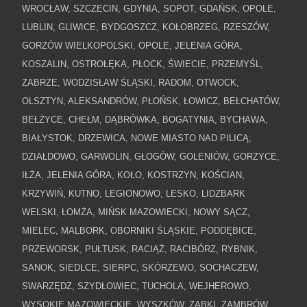
WROCŁAW, SZCZECIN, GDYNIA, SOPOT, GDAŃSK, OPOLE,
LUBLIN, GLIWICE, BYDGOSZCZ, KOŁOBRZEG, RZESZÓW,
GORZÓW WIELKOPOLSKI, OPOLE, JELENIA GÓRA,
KOSZALIN, OSTROŁĘKA, PŁOCK, ŚWIECIE, PRZEMYŚL,
ZABRZE, WODZISŁAW ŚLĄSKI, RADOM, OTWOCK,
OLSZTYN, ALEKSANDRÓW, PŁOŃSK, ŁOWICZ, BEŁCHATÓW,
BEŁŻYCE, CHEŁM, DĄBRÓWKA, BOGATYNIA, BYCHAWA,
BIAŁYSTOK, DRZEWICA, NOWE MIASTO NAD PILICĄ,
DZIAŁDOWO, GARWOLIN, GŁOGÓW, GOLENIÓW, GORZYCE,
IŁŻA, JELENIA GÓRA, KOŁO, KOSTRZYN, KOŚCIAN,
KRZYWIŃ, KUTNO, LEGIONOWO, LESKO, LIDZBARK
WELSKI, ŁOMŻA, MIŃSK MAZOWIECKI, NOWY SĄCZ,
MIELEC, MALBORK, OBORNIKI ŚLĄSKIE, PODDĘBICE,
PRZEWORSK, PUŁTUSK, RACIĄŻ, RACIBÓRZ, RYBNIK,
SANOK, SIEDLCE, SIERPC, SKÓRZEWO, SOCHACZEW,
SWARZĘDZ, SZYDŁOWIEC, TUCHOLA, WEJHEROWO,
WYSOKIE MAZOWIECKIE, WYSZKÓW, ZĄBKI, ZAMBRÓW,