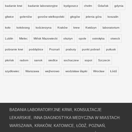
badanie krwi
badanie laboratoryjne
bydgoszcz
chełm
Gdańsk
gdynia
gliwice
goleniów
gorzów wielkopolski
głogów
jelenia góra
koszalin
koło
kołobrzeg
kościerzyna
Kraków
krew
Kwidzyn
laboratorium
Lublin
Mielec
Mińsk Mazowiecki
olsztyn
opole
ostrołęka
otwock
pobranie krwi
poddębice
Poznań
prabuty
punkt pobrań
pułtusk
płońsk
radom
sanok
siedlce
sochaczew
sopot
Szczecin
szydłowiec
Warszawa
wejherowo
wodzisław śląski
Wrocław
Łódź
BADANIA LABORATORYJNE KRWI, KONSULTACJE
LEKARSKIE, INNA DIAGNOSTYKA MEDYCZNA W MIASTACH:
WARSZAWA, KRAKÓW, KATOWICE, ŁÓDŹ, POZNAŃ,