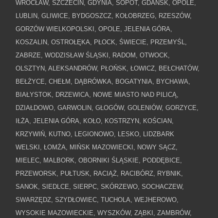
WROCŁAW, SZCZECIN, GDYNIA, SOPOT, GDAŃSK, OPOLE,
LUBLIN, GLIWICE, BYDGOSZCZ, KOŁOBRZEG, RZESZÓW,
GORZÓW WIELKOPOLSKI, OPOLE, JELENIA GÓRA,
KOSZALIN, OSTROŁĘKA, PŁOCK, ŚWIECIE, PRZEMYŚL,
ZABRZE, WODZISŁAW ŚLĄSKI, RADOM, OTWOCK,
OLSZTYN, ALEKSANDRÓW, PŁOŃSK, ŁOWICZ, BEŁCHATÓW,
BEŁŻYCE, CHEŁM, DĄBRÓWKA, BOGATYNIA, BYCHAWA,
BIAŁYSTOK, DRZEWICA, NOWE MIASTO NAD PILICĄ,
DZIAŁDOWO, GARWOLIN, GŁOGÓW, GOLENIÓW, GORZYCE,
IŁŻA, JELENIA GÓRA, KOŁO, KOSTRZYN, KOŚCIAN,
KRZYWIŃ, KUTNO, LEGIONOWO, LESKO, LIDZBARK
WELSKI, ŁOMŻA, MIŃSK MAZOWIECKI, NOWY SĄCZ,
MIELEC, MALBORK, OBORNIKI ŚLĄSKIE, PODDĘBICE,
PRZEWORSK, PUŁTUSK, RACIĄŻ, RACIBÓRZ, RYBNIK,
SANOK, SIEDLCE, SIERPC, SKÓRZEWO, SOCHACZEW,
SWARZĘDZ, SZYDŁOWIEC, TUCHOLA, WEJHEROWO,
WYSOKIE MAZOWIECKIE, WYSZKÓW, ZĄBKI, ZAMBRÓW,