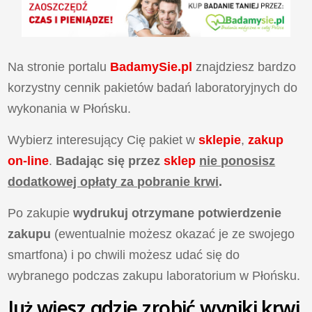
Na stronie portalu
BadamySie.pl
znajdziesz bardzo
korzystny cennik pakietów badań laboratoryjnych do
wykonania w Płońsku.
Wybierz interesujący Cię pakiet w
sklepie
,
zakup
on-line
.
Badając się przez
sklep
nie ponosisz
dodatkowej opłaty za pobranie krwi
.
Po zakupie
wydrukuj otrzymane potwierdzenie
zakupu
(ewentualnie możesz okazać je ze swojego
smartfona) i po chwili możesz udać się do
wybranego podczas zakupu laboratorium w Płońsku.
Już wiesz gdzie zrobić wyniki krwi