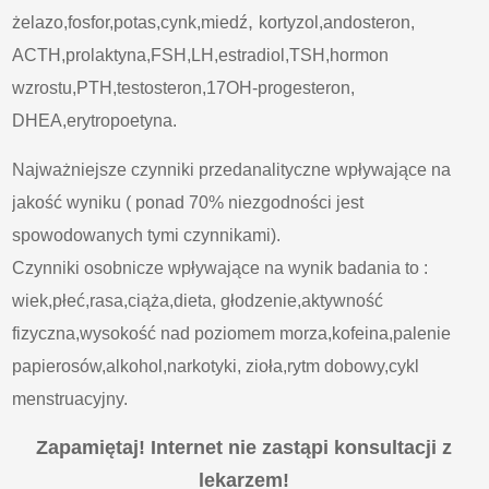
,
żelazo,fosfor,potas,cynk,miedź
kortyzol,andosteron,
ACTH,prolaktyna,FSH,LH,estradiol,TSH,hormon
wzrostu,PTH,testosteron,17OH-progesteron,
DHEA,erytropoetyna.
Najważniejsze czynniki przedanalityczne wpływające na
jakość wyniku ( ponad 70% niezgodności jest
spowodowanych tymi czynnikami).
Czynniki osobnicze wpływające na wynik badania to :
wiek,płeć,rasa,ciąża,dieta, głodzenie,aktywność
fizyczna,wysokość nad poziomem morza,kofeina,palenie
papierosów,alkohol,narkotyki, zioła,rytm dobowy,cykl
menstruacyjny.
Zapamiętaj! Internet nie zastąpi konsultacji z
lekarzem!