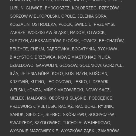
LUBLIN, GLIWICE, BYDGOSZCZ, KOŁOBRZEG, RZESZÓW,
GORZÓW WIELKOPOLSKI, OPOLE, JELENIA GÓRA,
KOSZALIN, OSTROŁĘKA, PŁOCK, ŚWIECIE, PRZEMYŚL,
ZABRZE, WODZISŁAW ŚLĄSKI, RADOM, OTWOCK,
OLSZTYN, ALEKSANDRÓW, PŁOŃSK, ŁOWICZ, BEŁCHATÓW,
BEŁŻYCE, CHEŁM, DĄBRÓWKA, BOGATYNIA, BYCHAWA,
BIAŁYSTOK, DRZEWICA, NOWE MIASTO NAD PILICĄ,
DZIAŁDOWO, GARWOLIN, GŁOGÓW, GOLENIÓW, GORZYCE,
IŁŻA, JELENIA GÓRA, KOŁO, KOSTRZYN, KOŚCIAN,
KRZYWIŃ, KUTNO, LEGIONOWO, LESKO, LIDZBARK
WELSKI, ŁOMŻA, MIŃSK MAZOWIECKI, NOWY SĄCZ,
MIELEC, MALBORK, OBORNIKI ŚLĄSKIE, PODDĘBICE,
PRZEWORSK, PUŁTUSK, RACIĄŻ, RACIBÓRZ, RYBNIK,
SANOK, SIEDLCE, SIERPC, SKÓRZEWO, SOCHACZEW,
SWARZĘDZ, SZYDŁOWIEC, TUCHOLA, WEJHEROWO,
WYSOKIE MAZOWIECKIE, WYSZKÓW, ZĄBKI, ZAMBRÓW,