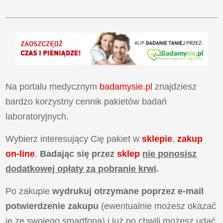
Na portalu medycznym
badamysie.pl
znajdziesz
bardzo korzystny cennik pakietów badań
laboratoryjnych.
Wybierz interesujący Cię pakiet w
sklepie
,
zakup
on-line
.
Badając się przez
sklep
nie ponosisz
dodatkowej opłaty za pobranie krwi
.
Po zakupie
wydrukuj otrzymane poprzez e-mail
potwierdzenie zakupu
(ewentualnie możesz okazać
je ze swojego smartfona) i już po chwili możesz udać