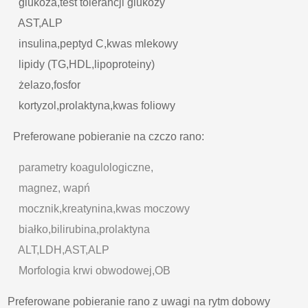
glukoza,test tolerancji glukozy
AST,ALP
insulina,peptyd C,kwas mlekowy
lipidy (TG,HDL,lipoproteiny)
żelazo,fosfor
kortyzol,prolaktyna,kwas foliowy
Preferowane pobieranie na czczo rano:
parametry koagulologiczne,
magnez, wapń
mocznik,kreatynina,kwas moczowy
białko,bilirubina,prolaktyna
ALT,LDH,AST,ALP
Morfologia krwi obwodowej,OB
Preferowane pobieranie rano z uwagi na rytm dobowy