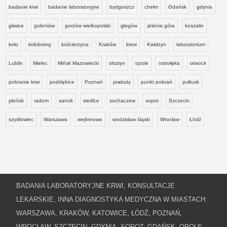
badanie krwi
badanie laboratoryjne
bydgoszcz
chełm
Gdańsk
gdynia
gliwice
goleniów
gorzów wielkopolski
głogów
jelenia góra
koszalin
koło
kołobrzeg
kościerzyna
Kraków
krew
Kwidzyn
laboratorium
Lublin
Mielec
Mińsk Mazowiecki
olsztyn
opole
ostrołęka
otwock
pobranie krwi
poddębice
Poznań
prabuty
punkt pobrań
pułtusk
płońsk
radom
sanok
siedlce
sochaczew
sopot
Szczecin
szydłowiec
Warszawa
wejherowo
wodzisław śląski
Wrocław
Łódź
BADANIA LABORATORYJNE KRWI, KONSULTACJE
LEKARSKIE, INNA DIAGNOSTYKA MEDYCZNA W MIASTACH:
WARSZAWA, KRAKÓW, KATOWICE, ŁÓDŹ, POZNAŃ,
WROCŁAW, SZCZECIN, GDYNIA, SOPOT, GDAŃSK, OPOLE,