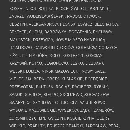
GORZÓW WIELKOPOLSKI, OPOLE, JELENIA GÓRA,
KOSZALIN, OSTROŁĘKA, PŁOCK, ŚWIECIE, PRZEMYŚL,
ZABRZE, WODZISŁAW ŚLĄSKI, RADOM, OTWOCK,
OLSZTYN, ALEKSANDRÓW, PŁOŃSK, ŁOWICZ, BEŁCHATÓW,
BEŁŻYCE, CHEŁM, DĄBRÓWKA, BOGATYNIA, BYCHAWA,
BIAŁYSTOK, DRZEWICA, NOWE MIASTO NAD PILICĄ,
DZIAŁDOWO, GARWOLIN, GŁOGÓW, GOLENIÓW, GORZYCE,
IŁŻA, JELENIA GÓRA, KOŁO, KOSTRZYN, KOŚCIAN,
KRZYWIŃ, KUTNO, LEGIONOWO, LESKO, LIDZBARK
WELSKI, ŁOMŻA, MIŃSK MAZOWIECKI, NOWY SĄCZ,
MIELEC, MALBORK, OBORNIKI ŚLĄSKIE, PODDĘBICE,
PRZEWORSK, PUŁTUSK, RACIĄŻ, RACIBÓRZ, RYBNIK,
SANOK, SIEDLCE, SIERPC, SKÓRZEWO, SOCHACZEW,
SWARZĘDZ, SZYDŁOWIEC, TUCHOLA, WEJHEROWO,
WYSOKIE MAZOWIECKIE, WYSZKÓW, ZĄBKI, ZAMBRÓW,
ŻUROMIN, ŻYCHLIN, KWIDZYN, KOŚCIERZYNA, CEDRY
WIELKIE, PRABUTY, PRUSZCZ GDAŃSKI, JAROSŁAW, REDA,