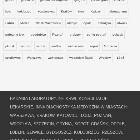
koło
kołobrzeg
kościerzyna
Kraków
krew
Kwidzyn
laboratorium
Lublin
Mielec
Mińsk Mazowiecki
olsztyn
opole
ostrołęka
otwock
pobranie krwi
poddębice
Poznań
prabuty
punkt pobrań
pułtusk
płońsk
radom
sanok
siedlce
sochaczew
sopot
Szczecin
szydłowiec
Warszawa
wejherowo
wodzisław śląski
Wrocław
Łódź
BADANIA LABORATORYJNE KRWI, KONSULTACJE
LEKARSKIE, INNA DIAGNOSTYKA MEDYCZNA W MIASTACH:
WARSZAWA, KRAKÓW, KATOWICE, ŁÓDŹ, POZNAŃ,
WROCŁAW, SZCZECIN, GDYNIA, SOPOT, GDAŃSK, OPOLE,
LUBLIN, GLIWICE, BYDGOSZCZ, KOŁOBRZEG, RZESZÓW,