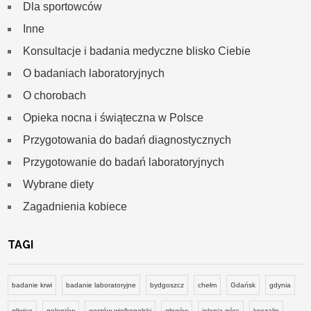
Dla sportowców
Inne
Konsultacje i badania medyczne blisko Ciebie
O badaniach laboratoryjnych
O chorobach
Opieka nocna i świąteczna w Polsce
Przygotowania do badań diagnostycznych
Przygotowanie do badań laboratoryjnych
Wybrane diety
Zagadnienia kobiece
TAGI
badanie krwi
badanie laboratoryjne
bydgoszcz
chełm
Gdańsk
gdynia
gliwice
goleniów
gorzów wielkopolski
głogów
jelenia góra
koszalin