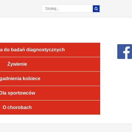
a do badań diagnostycznych
Żywienie
gadnienia kobiece
Dla sportowców
O chorobach