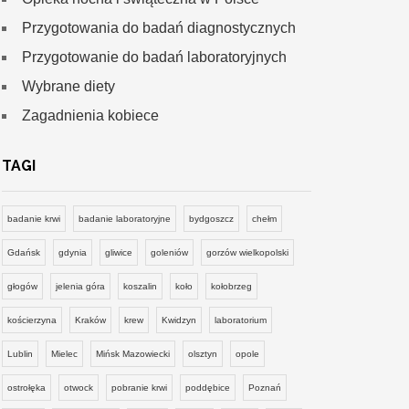
Przygotowania do badań diagnostycznych
Przygotowanie do badań laboratoryjnych
Wybrane diety
Zagadnienia kobiece
TAGI
badanie krwi
badanie laboratoryjne
bydgoszcz
chełm
Gdańsk
gdynia
gliwice
goleniów
gorzów wielkopolski
głogów
jelenia góra
koszalin
koło
kołobrzeg
kościerzyna
Kraków
krew
Kwidzyn
laboratorium
Lublin
Mielec
Mińsk Mazowiecki
olsztyn
opole
ostrołęka
otwock
pobranie krwi
poddębice
Poznań