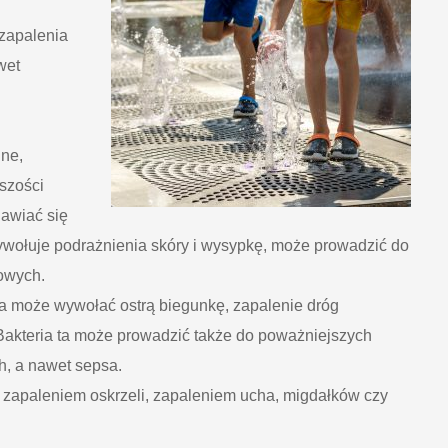
zapalenia
wet
ń
dne,
szości
jawiać się
wołuje podrażnienia skóry i wysypkę, może prowadzić do
owych.
óra może wywołać ostrą biegunkę, zapalenie dróg
Bakteria ta może prowadzić także do poważniejszych
h, a nawet sepsa.
 zapaleniem oskrzeli, zapaleniem ucha, migdałków czy