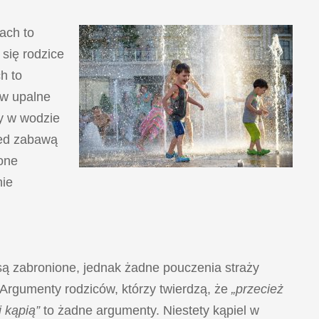
ach to
się rodzice
h to
 w upalne
by w wodzie
zed zabawą
 one
nie
są zabronione, jednak żadne pouczenia straży
 Argumenty rodziców, którzy twierdzą, że
„przecież
j kąpią”
to żadne argumenty. Niestety kąpiel w