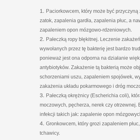
Paciorkowcem, który może być przyczyną 
zatok, zapalenia gardła, zapalenia płuc, a na
zapaleniem opon mózgowo-rdzeniowych.
Pałeczką ropy błękitnej. Leczenie zakaże
wywołanych przez tę bakterię jest bardzo tru
ponieważ jest ona odporna na działanie więk
antybiotyków. Zakażenie tą bakterią może ob
schorzeniami uszu, zapaleniem spojówek, wy
zakażenia układu pokarmowego i dróg mocz
Pałeczką okrężnicy (Escherichia coli), kt
moczowych, pęcherza, nerek czy otrzewnej. 
infekcji takich jak: zapalenie opon mózgowyc
Gronkowcem, który grozi zapaleniem płuc,
tchawicy.