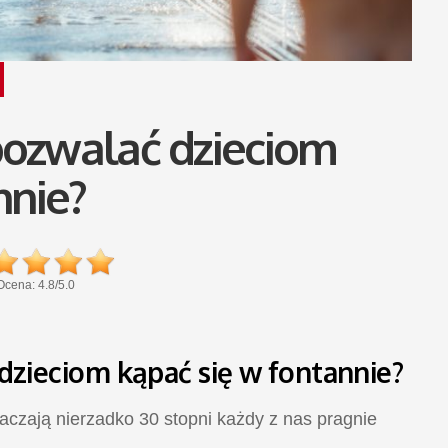
ozwalać dzieciom
nnie?
Ocena:
4.8
/
5.0
zieciom kąpać się w fontannie?
aczają nierzadko 30 stopni każdy z nas pragnie