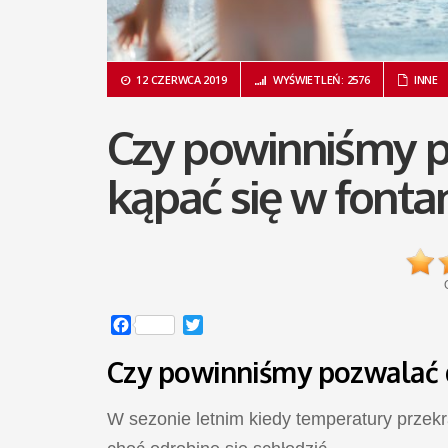
12 CZERWCA 2019
WYŚWIETLEŃ: 2576
INNE
Czy powinniśmy p
kąpać się w fonta
Facebook
Twitter
Czy powinniśmy pozwalać d
W sezonie letnim kiedy temperatury przekr