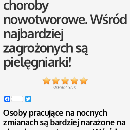
choroby
nowotworowe. Wśród
najbardziej
zagrożonych są
pielęgniarki!
Ocena:
4.9
/
5.0
Facebook
Twitter
Osoby pracujące na nocnych
zmianach są bardziej narażone na