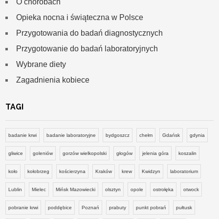
O chorobach
Opieka nocna i świąteczna w Polsce
Przygotowania do badań diagnostycznych
Przygotowanie do badań laboratoryjnych
Wybrane diety
Zagadnienia kobiece
TAGI
badanie krwi
badanie laboratoryjne
bydgoszcz
chełm
Gdańsk
gdynia
gliwice
goleniów
gorzów wielkopolski
głogów
jelenia góra
koszalin
koło
kołobrzeg
kościerzyna
Kraków
krew
Kwidzyn
laboratorium
Lublin
Mielec
Mińsk Mazowiecki
olsztyn
opole
ostrołęka
otwock
pobranie krwi
poddębice
Poznań
prabuty
punkt pobrań
pułtusk