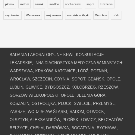
płońsk
radom
sanok
siedlce
sochaczew
sopot
Szczecin
szydłowiec
Warszawa
wejherowo
wodzisław śląski
Wrocław
Łódź
BADANIA LABORATORYJNE KRWI, KONSULTACJE
LEKARSKIE, INNA DIAGNOSTYKA MEDYCZNA W MIASTACH:
WARSZAWA, KRAKÓW, KATOWICE, ŁÓDŹ, POZNAŃ,
WROCŁAW, SZCZECIN, GDYNIA, SOPOT, GDAŃSK, OPOLE,
LUBLIN, GLIWICE, BYDGOSZCZ, KOŁOBRZEG, RZESZÓW,
GORZÓW WIELKOPOLSKI, OPOLE, JELENIA GÓRA,
KOSZALIN, OSTROŁĘKA, PŁOCK, ŚWIECIE, PRZEMYŚL,
ZABRZE, WODZISŁAW ŚLĄSKI, RADOM, OTWOCK,
OLSZTYN, ALEKSANDRÓW, PŁOŃSK, ŁOWICZ, BEŁCHATÓW,
BEŁŻYCE, CHEŁM, DĄBRÓWKA, BOGATYNIA, BYCHAWA,