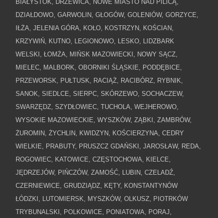
BIAŁYSTOK, DRZEWICA, NOWE MIASTO NAD PILICĄ,
DZIAŁDOWO, GARWOLIN, GŁOGÓW, GOLENIÓW, GORZYCE,
IŁŻA, JELENIA GÓRA, KOŁO, KOSTRZYN, KOŚCIAN,
KRZYWIŃ, KUTNO, LEGIONOWO, LESKO, LIDZBARK
WELSKI, ŁOMŻA, MIŃSK MAZOWIECKI, NOWY SĄCZ,
MIELEC, MALBORK, OBORNIKI ŚLĄSKIE, PODDĘBICE,
PRZEWORSK, PUŁTUSK, RACIĄŻ, RACIBÓRZ, RYBNIK,
SANOK, SIEDLCE, SIERPC, SKÓRZEWO, SOCHACZEW,
SWARZĘDZ, SZYDŁOWIEC, TUCHOLA, WEJHEROWO,
WYSOKIE MAZOWIECKIE, WYSZKÓW, ZĄBKI, ZAMBRÓW,
ŻUROMIN, ŻYCHLIN, KWIDZYN, KOŚCIERZYNA, CEDRY
WIELKIE, PRABUTY, PRUSZCZ GDAŃSKI, JAROSŁAW, REDA,
ROGOWIEC, KATOWICE, CZĘSTOCHOWA, KIELCE,
JĘDRZEJÓW, PIŃCZÓW, ZAMOŚĆ, LUBIN, CZELADŹ,
CZERNIEWICE, GRUDZIĄDZ, KĘTY, KONSTANTYNÓW
ŁÓDZKI, LUTOMIERSK, MYSZKÓW, OLKUSZ, PIOTRKÓW
TRYBUNALSKI, POLKOWICE, PONIATOWA, PORAJ,