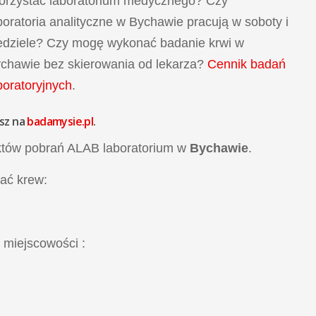
orzystać laboratorium medycznego? Czy
boratoria analityczne w Bychawie pracują w soboty i
edziele? Czy mogę wykonać badanie krwi w
chawie bez skierowania od lekarza?
Cennik badań
boratoryjnych
.
sz na
badamysie.pl
.
któw pobrań ALAB laboratorium w
Bychawie
.
ać krew:
 miejscowości
: