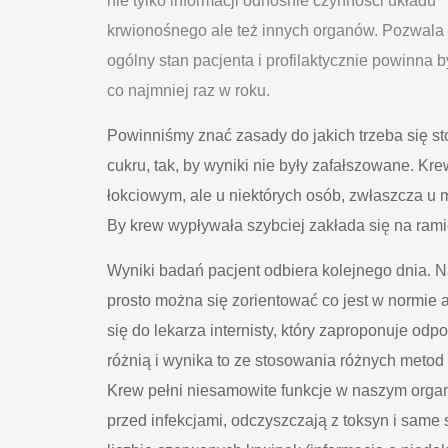
nie tylko informacji odnośnie czynności układu
krwionośnego ale też innych organów. Pozwala
ogólny stan pacjenta i profilaktycznie powinna
co najmniej raz w roku.
Powinniśmy znać zasady do jakich trzeba się st
cukru, tak, by wyniki nie były zafałszowane. Kre
łokciowym, ale u niektórych osób, zwłaszcza u m
By krew wypływała szybciej zakłada się na ram
Wyniki badań pacjent odbiera kolejnego dnia. N
prosto można się zorientować co jest w normie 
się do lekarza internisty, który zaproponuje od
różnią i wynika to ze stosowania różnych metod
Krew pełni niesamowite funkcje w naszym organ
przed infekcjami, odczyszczają z toksyn i same 